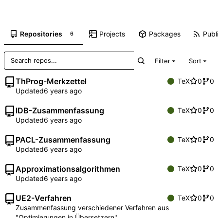
Repositories
Projects
Packages
Publi
6
Filter
Sort
ThProg-Merkzettel
TeX
0
0
Updated
IDB-Zusammenfassung
TeX
0
0
Updated
PACL-Zusammenfassung
TeX
0
0
Updated
Approximationsalgorithmen
TeX
0
0
Updated
UE2-Verfahren
TeX
0
0
Zusammenfassung verschiedener Verfahren aus
"Optimierungen in Übersetzern"