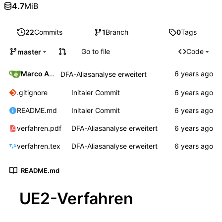
4.7
MiB
22
Commits
1
Branch
0
Tags
Go to file
Code
master
Marco Ammon
DFA-Aliasanalyse erweitert
.gitignore
Initaler Commit
README.md
Initaler Commit
verfahren.pdf
DFA-Aliasanalyse erweitert
verfahren.tex
DFA-Aliasanalyse erweitert
README.md
UE2-Verfahren