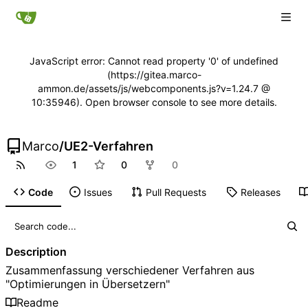
JavaScript error: Cannot read property '0' of undefined
(https://gitea.marco-
ammon.de/assets/js/webcomponents.js?v=1.24.7 @
10:35946). Open browser console to see more details.
Marco
/
UE2-Verfahren
1
0
0
Code
Issues
Pull Requests
Releases
Description
Zusammenfassung verschiedener Verfahren aus
"Optimierungen in Übersetzern"
Readme