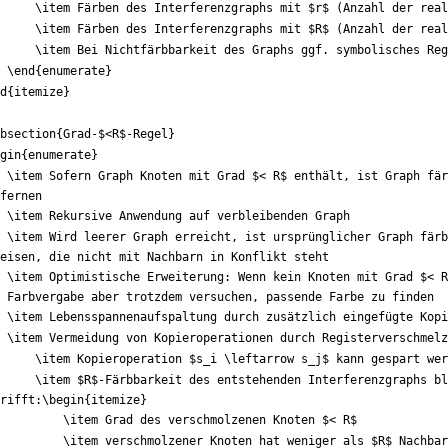
\item
 Färben des Interferenzgraphs mit 
$
r
$
 (Anzahl der real
\item
 Färben des Interferenzgraphs mit 
$
R
$
 (Anzahl der real
\item
 Bei Nichtfärbbarkeit des Graphs ggf. symbolisches Reg
\end
{
enumerate
}
d
{
itemize
}
bsection
{
Grad-
$
<R
$
-Regel
}
gin
{
enumerate
}
\item
 Sofern Graph Knoten mit Grad 
$
< R
$
 enthält, ist Graph fär
fernen
\item
 Rekursive Anwendung auf verbleibenden Graph
\item
 Wird leerer Graph erreicht, ist ursprünglicher Graph färb
eisen, die nicht mit Nachbarn in Konflikt steht
\item
 Optimistische Erweiterung: Wenn kein Knoten mit Grad 
$
< R
 Farbvergabe aber trotzdem versuchen, passende Farbe zu finden
\item
 Lebensspannenaufspaltung durch zusätzlich eingefügte Kopi
\item
 Vermeidung von Kopieroperationen durch Registerverschmelz
\item
 Kopieroperation 
$
s
_
i 
\leftarrow
 s
_
j
$
 kann gespart wer
\item
$
R
$
-Färbbarkeit des entstehenden Interferenzgraphs bl
rifft:
\begin
{
itemize
}
\item
 Grad des verschmolzenen Knoten 
$
< R
$
\item
 verschmolzener Knoten hat weniger als 
$
R
$
 Nachbar