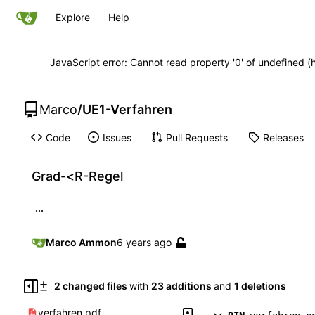
Explore
Help
JavaScript error: Cannot read property '0' of undefined
Marco
/
UE1-Verfahren
Code
Issues
Pull Requests
Releases
Grad-<R-Regel
...
Marco Ammon
2 changed files
with
23 additions
and
1 deletions
verfahren.pdf