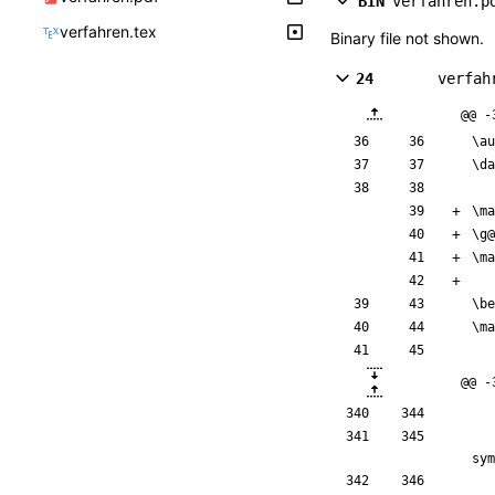
BIN
verfahren.p
verfahren.tex
Binary file not shown.
24
verfah
@@ -
\au
\da
\ma
\g
@
\ma
\be
\ma
@@ -
sym