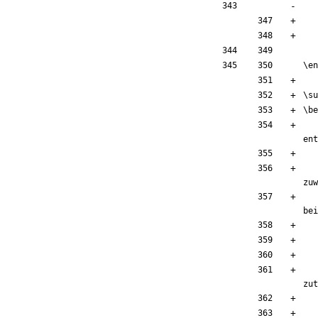
\en
\su
\be
ent
zuw
bei
zut