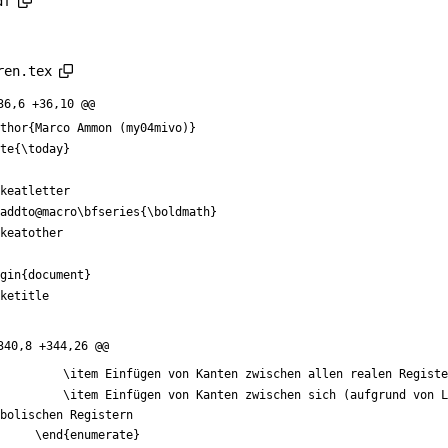
df
ren.tex
36,6 +36,10 @@
thor
{
Marco Ammon (my04mivo)
}
te
{
\today
}
keatletter
addto@macro
\bfseries
{
\boldmath
}
keatother
gin
{
document
}
ketitle
340,8 +344,26 @@
\item
 Einfügen von Kanten zwischen allen realen Registe
\item
 Einfügen von Kanten zwischen sich (aufgrund von L
bolischen Registern
\end
{
enumerate
}