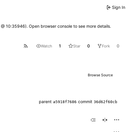
Sign In
7 @ 10:35946). Open browser console to see more details.
1
0
0
Watch
Star
Fork
Browse Source
parent
commit
a5918f7686
36d62f60cb