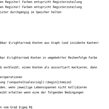
en Register) Farben entspricht Registerzuteilung
en Register) Farben entspricht Registerzuteilung
ister durchgängig im Speicher halten
bbar 
$
\rightarrow
$
 Knoten aus Graph (und inzidente Kanten) 
bar 
$
\rightarrow
$
 Knoten in umgekehrter Reihenfolge Farbe 
$
 verbleibt, einen Knoten als aussortiert markieren, dann 
eroperationen
ung (
\enquote
{
Coalescing
}
):
\begin
{
itemize
}
den, wenn jeweilige Lebensspannen nicht kollidieren
eibt erhalten wenn eine der folgenden Bedingungen 
n vom Grad 
$
\geq
 R
$