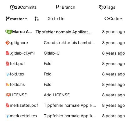
23
Commits
1
Branch
0
Tags
Go to file
Code
master
Marco Ammon
Tippfehler normale Applikation
.gitignore
Grundstruktur bis Lambda, Auswertungsreihenfolge
.gitlab-ci.yml
Gitlab-CI
fold.pdf
Fold
fold.tex
Fold
folds.hs
Fold
LICENSE
Add LICENSE
merkzettel.pdf
Tippfehler normale Applikation
merkzettel.tex
Tippfehler normale Applikation