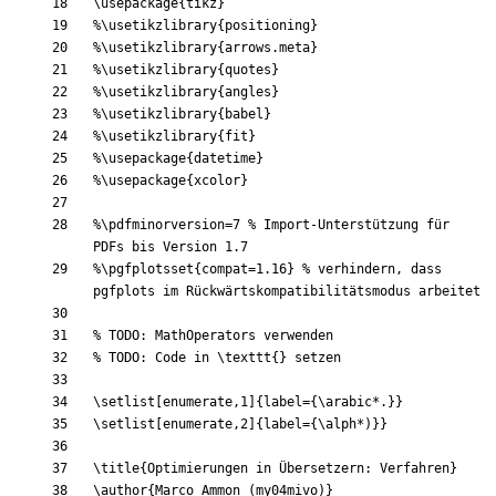
\usepackage
{
tikz
}
%\pdfminorversion=7 % Import-Unterstützung für 
%\pgfplotsset{compat=1.16} % verhindern, dass 
\setlist
[enumerate,1]
{
label=
{
\arabic
*
.
}
}
\setlist
[enumerate,2]
{
label=
{
\alph
*
)
}
}
\title
{
Optimierungen in Übersetzern: Verfahren
}
\author
{
Marco Ammon (my04mivo)
}