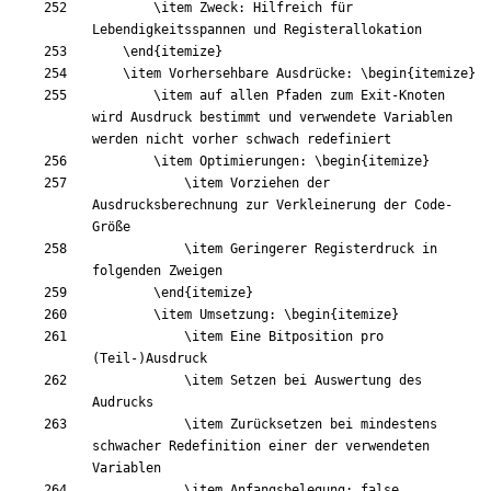
\item
 Zweck: Hilfreich für 
\end
{
itemize
}
\item
 Vorhersehbare Ausdrücke: 
\begin
{
itemize
}
\item
 auf allen Pfaden zum Exit-Knoten 
wird Ausdruck bestimmt und verwendete Variablen 
\item
 Optimierungen: 
\begin
{
itemize
}
\item
 Vorziehen der 
Ausdrucksberechnung zur Verkleinerung der Code-
\item
 Geringerer Registerdruck in 
\end
{
itemize
}
\item
 Umsetzung: 
\begin
{
itemize
}
\item
 Eine Bitposition pro 
\item
 Setzen bei Auswertung des 
\item
 Zurücksetzen bei mindestens 
schwacher Redefinition einer der verwendeten 
\item