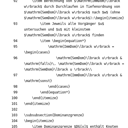
\item
 Berechnung von 
$
\mathrm
{
ImmDom
}
\lbrack
w
\rbrack
$
 durch Durchlaufen in Tiefenordnung von 
$
\mathrm
{
SemDom
}
\lbrack
 w
\rbrack
$
 nach 
$
w
$
 (ohne 
$
\mathrm
{
SemDom
}
\lbrack
 w
\rbrack
$
):
\begin
{
itemize
}
\item
 Jeweils alle Vorgänger 
$
u
$
untersuchen und 
$
u
$
 mit kleinstem 
$
\mathrm
{
SemDom
}
\lbrack
 u
\rbrack
$
\item
\begin
{
equation*
}
\mathrm
{
ImmDom
}
\lbrack
 w
\rbrack
 = 
\begin
{
cases
}
\mathrm
{
SemDom
}
\lbrack
 u
\rbrack
&
\mathrm
{
falls
}
\,
\mathrm
{
SemDom
}
\lbrack
 w
\rbrack
 = 
\mathrm
{
SemDom
}
\lbrack
 u 
\rbrack
\\
\mathrm
{
ImmDom
}
\lbrack
 u
\rbrack
&
\mathrm
{
sonst
}
\end
{
cases
}
\end
{
equation*
}
\end
{
itemize
}
\end
{
itemize
}
\subsubsection
{
Dominanzgrenze
}
\begin
{
itemize
}
\item
 Dominanzgrenze 
$
DG
[
x
]
$
 enthält Knoten 