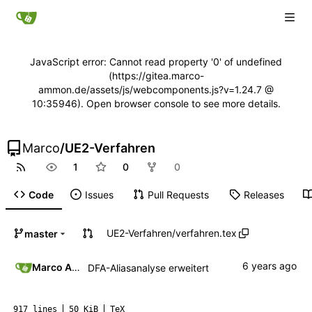
JavaScript error: Cannot read property '0' of undefined
(https://gitea.marco-
ammon.de/assets/js/webcomponents.js?v=1.24.7 @
10:35946). Open browser console to see more details.
Marco
/
UE2-Verfahren
1
0
0
Code
Issues
Pull Requests
Releases
UE2-Verfahren
/
verfahren.tex
master
Marco Ammon
DFA-Aliasanalyse erweitert
917 lines
50 KiB
TeX