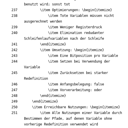
\item
 Optimierungen: 
\begin
{
itemize
}
\item
 Tote Variablen müssen nicht 
\item
\item
 Elimination redudanter 
\end
{
itemize
}
\item
 Umsetzung: 
\begin
{
itemize
}
\item
\item
 Setzen bei Verwendung der 
\item
 Zurücksetzen bei starker 
\item
\item
\end
{
itemize
}
\end
{
itemize
}
\item
 Erreichbare Nutzungen: 
\begin
{
itemize
}
\item
 Alle Nutzungen einer Variable durch 
Bestimmen der Pfade, auf denen Variable ohne 