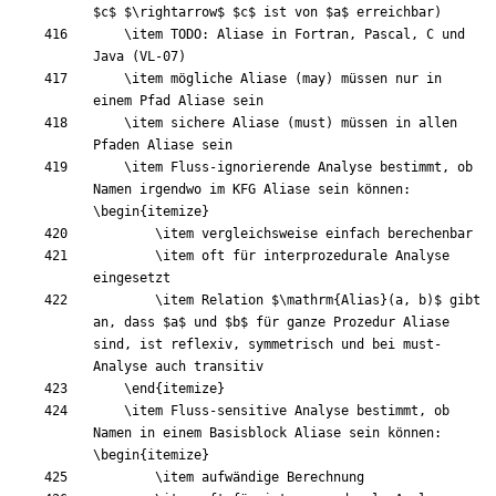
$
c
$
$
\rightarrow
$
$
c
$
 ist von 
$
a
$
\item
 TODO: Aliase in Fortran, Pascal, C und 
\item
 mögliche Aliase (may) müssen nur in 
\item
 sichere Aliase (must) müssen in allen 
\item
 Fluss-ignorierende Analyse bestimmt, ob 
Namen irgendwo im KFG Aliase sein können: 
\begin
{
itemize
}
\item
\item
 oft für interprozedurale Analyse 
\item
 Relation 
$
\mathrm
{
Alias
}
(
a, b
)
$
 gibt 
an, dass 
$
a
$
 und 
$
b
$
 für ganze Prozedur Aliase 
sind, ist reflexiv, symmetrisch und bei must-
\end
{
itemize
}
\item
 Fluss-sensitive Analyse bestimmt, ob 
Namen in einem Basisblock Aliase sein können: 
\begin
{
itemize
}
\item