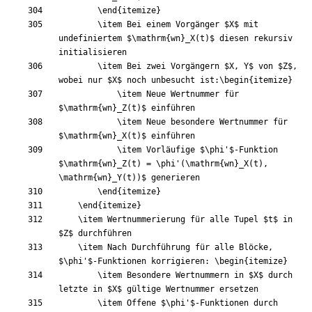
\end
{
itemize
}
\item
 Bei einem Vorgänger 
$
X
$
 mit 
undefiniertem 
$
\mathrm
{
wn
}
_
X
(
t
)
$
 diesen rekursiv 
\item
 Bei zwei Vorgängern 
$
X, Y
$
 von 
$
Z
$
, 
wobei nur 
$
X
$
 noch unbesucht ist:
\begin
{
itemize
}
\item
 Neue Wertnummer für 
$
\mathrm
{
wn
}
_
Z
(
t
)
$
\item
 Neue besondere Wertnummer für 
$
\mathrm
{
wn
}
_
X
(
t
)
$
\item
 Vorläufige 
$
\phi
'
$
-Funktion 
$
\mathrm
{
wn
}
_
Z
(
t
)
=
\phi
'
(
\mathrm
{
wn
}
_
X
(
t
)
, 
\mathrm
{
wn
}
_
Y
(
t
)
)
$
\end
{
itemize
}
\end
{
itemize
}
\item
 Wertnummerierung für alle Tupel 
$
t
$
 in 
$
Z
$
\item
 Nach Durchführung für alle Blöcke, 
$
\phi
'
$
-Funktionen korrigieren: 
\begin
{
itemize
}
\item
 Besondere Wertnummern in 
$
X
$
 durch 
letzte in 
$
X
$
\item
 Offene 
$
\phi
'
$
-Funktionen durch 