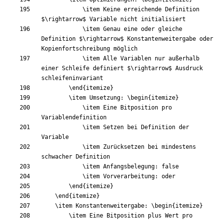
\item
 Keine erreichende Definition 
$
\rightarrow
$
\item
 Genau eine oder gleiche 
Definition 
$
\rightarrow
$
 Konstantenweitergabe oder 
\item
 Alle Variablen nur außerhalb 
einer Schleife definiert 
$
\rightarrow
$
 Ausdruck 
\end
{
itemize
}
\item
 Umsetzung: 
\begin
{
itemize
}
\item
 Eine Bitposition pro 
\item
 Setzen bei Definition der 
\item
 Zurücksetzen bei mindestens 
\item
\item
\end
{
itemize
}
\end
{
itemize
}
\item
 Konstantenweitergabe: 
\begin
{
itemize
}
\item
 Eine Bitposition plus Wert pro 