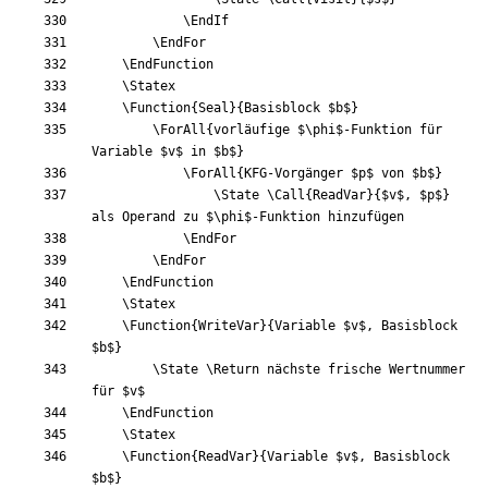
\EndIf
\EndFor
\EndFunction
\Statex
\Function
{
Seal
}
{
Basisblock 
$
b
$
}
\ForAll
{
vorläufige 
$
\phi
$
-Funktion für 
Variable 
$
v
$
 in 
$
b
$
}
\ForAll
{
KFG-Vorgänger 
$
p
$
 von 
$
b
$
}
\State
\Call
{
ReadVar
}
{
$
v
$
, 
$
p
$
}
als Operand zu 
$
\phi
$
\EndFor
\EndFor
\EndFunction
\Statex
\Function
{
WriteVar
}
{
Variable 
$
v
$
, Basisblock 
$
b
$
}
\State
\Return
 nächste frische Wertnummer 
für 
$
v
$
\EndFunction
\Statex
\Function
{
ReadVar
}
{
Variable 
$
v
$
, Basisblock 
$
b
$
}