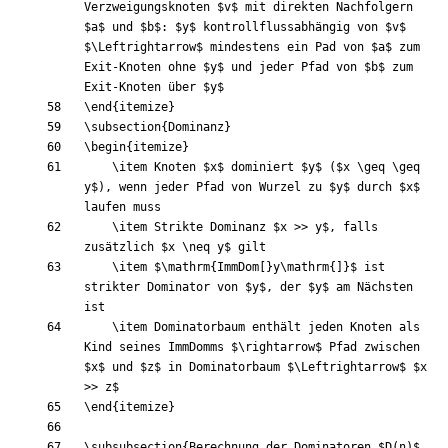
Verzweigungsknoten 
$
v
$
 mit direkten Nachfolgern 
$
a
$
 und 
$
b
$
: 
$
y
$
 kontrollflussabhängig von 
$
v
$
$
\Leftrightarrow
$
 mindestens ein Pad von 
$
a
$
 zum 
Exit-Knoten ohne 
$
y
$
 und jeder Pfad von 
$
b
$
 zum 
Exit-Knoten über 
$
y
$
\end
{
itemize
}
\subsection
{
Dominanz
}
\begin
{
itemize
}
\item
 Knoten 
$
x
$
 dominiert 
$
y
$
 (
$
x 
\geq
\geq
y
$
), wenn jeder Pfad von Wurzel zu 
$
y
$
 durch 
$
x
$
\item
 Strikte Dominanz 
$
x >> y
$
, falls 
zusätzlich 
$
x 
\neq
 y
$
\item
$
\mathrm
{
ImmDom
[
}
y
\mathrm
{
]
}
$
 ist 
strikter Dominator von 
$
y
$
, der 
$
y
$
 am Nächsten 
\item
 Dominatorbaum enthält jeden Knoten als 
Kind seines ImmDomms 
$
\rightarrow
$
 Pfad zwischen 
$
x
$
 und 
$
z
$
 in Dominatorbaum 
$
\Leftrightarrow
$
$
x 
>> z
$
\end
{
itemize
}
\subsubsection
{
Berechnung der Dominatoren 
$
D
(
n
)
$