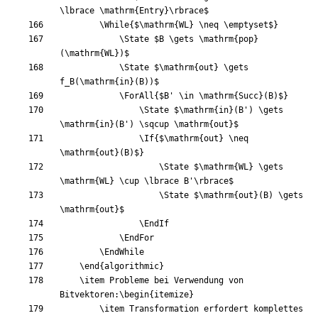
\lbrace
\mathrm
{
Entry
}
\rbrace
$
\While
{
$
\mathrm
{
WL
}
\neq
\emptyset
$
}
\State
$
B 
\gets
\mathrm
{
pop
}
(
\mathrm
{
WL
}
)
$
\State
$
\mathrm
{
out
}
\gets
f
_
B
(
\mathrm
{
in
}
(
B
)
)
$
\ForAll
{
$
B' 
\in
\mathrm
{
Succ
}
(
B
)
$
}
\State
$
\mathrm
{
in
}
(
B'
)
\gets
\mathrm
{
in
}
(
B'
)
\sqcup
\mathrm
{
out
}
$
\If
{
$
\mathrm
{
out
}
\neq
\mathrm
{
out
}
(
B
)
$
}
\State
$
\mathrm
{
WL
}
\gets
\mathrm
{
WL
}
\cup
\lbrace
 B'
\rbrace
$
\State
$
\mathrm
{
out
}
(
B
)
\gets
\mathrm
{
out
}
$
\EndIf
\EndFor
\EndWhile
\end
{
algorithmic
}
\item
 Probleme bei Verwendung von 
Bitvektoren:
\begin
{
itemize
}
\item
 Transformation erfordert komplettes 