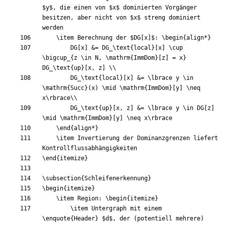
$
y
$
, die einen von 
$
x
$
 dominierten Vorgänger 
besitzen, aber nicht von 
$
x
$
 streng dominiert 
\item
 Berechnung der 
$
DG
[
x
]
$
: 
\begin
{
align*
}
		DG[x] 
&
= DG
_
\text
{
local
}
[x] 
\cup
\bigcup
_
{
z 
\in
 N, 
\mathrm
{
ImmDom
}
[z] = x
}
DG
_
\text
{
up
}
[x, z] 
\\
		DG
_
\text
{
local
}
[x] 
&
= 
\lbrace
 y 
\in
\mathrm
{
Succ
}
(x) 
\mid
\mathrm
{
ImmDom
}
[y] 
\neq
x
\rbrace
\\
		DG
_
\text
{
up
}
[x, z] 
&
= 
\lbrace
 y 
\in
 DG[z] 
\mid
\mathrm
{
ImmDom
}
[y] 
\neq
 x
\rbrace
\end
{
align*
}
\item
 Invertierung der Dominanzgrenzen liefert 
\end
{
itemize
}
\subsection
{
Schleifenerkennung
}
\begin
{
itemize
}
\item
 Region: 
\begin
{
itemize
}
\item
 Untergraph mit einem 
\enquote
{
Header
}
$
d
$
, der (potentiell mehrere) 