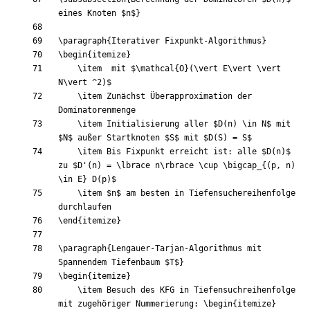
eines Knoten 
$
n
$
}
\paragraph
{
Iterativer Fixpunkt-Algorithmus
}
\begin
{
itemize
}
\item
  mit 
$
\mathcal
{
O
}
(
\vert
 E
\vert
\vert
N
\vert
^
2
)
$
\item
 Zunächst Überapproximation der 
\item
 Initialisierung aller 
$
D
(
n
)
\in
 N
$
 mit 
$
N
$
 außer Startknoten 
$
S
$
 mit 
$
D
(
S
)
=
 S
$
\item
 Bis Fixpunkt erreicht ist: alle 
$
D
(
n
)
$
zu 
$
D'
(
n
)
=
\lbrace
 n
\rbrace
\cup
\bigcap
_
{
(
p, n
)
\in
 E
}
 D
(
p
)
$
\item
$
n
$
 am besten in Tiefensuchereihenfolge 
\end
{
itemize
}
\paragraph
{
Lengauer-Tarjan-Algorithmus mit 
Spannendem Tiefenbaum 
$
T
$
}
\begin
{
itemize
}
\item
 Besuch des KFG in Tiefensuchreihenfolge 
mit zugehöriger Nummerierung: 
\begin
{
itemize
}