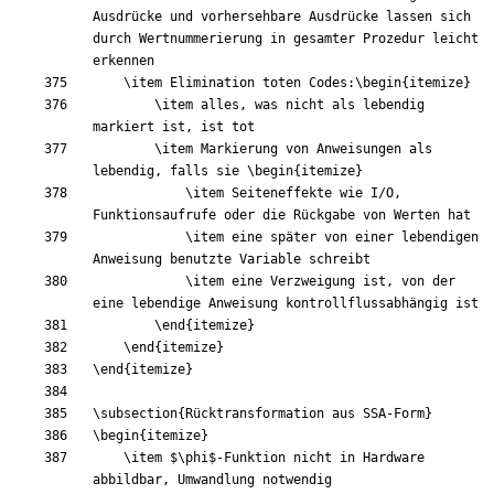
Ausdrücke und vorhersehbare Ausdrücke lassen sich 
durch Wertnummerierung in gesamter Prozedur leicht 
\item
 Elimination toten Codes:
\begin
{
itemize
}
\item
 alles, was nicht als lebendig 
\item
 Markierung von Anweisungen als 
lebendig, falls sie 
\begin
{
itemize
}
\item
 Seiteneffekte wie I/O, 
\item
 eine später von einer lebendigen 
\item
 eine Verzweigung ist, von der 
\end
{
itemize
}
\end
{
itemize
}
\end
{
itemize
}
\subsection
{
Rücktransformation aus SSA-Form
}
\begin
{
itemize
}
\item
$
\phi
$
-Funktion nicht in Hardware 