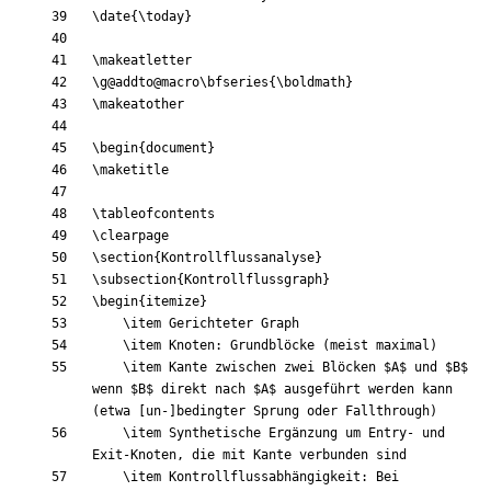
\date
{
\today
}
\makeatletter
\g
@addto@macro
\bfseries
{
\boldmath
}
\makeatother
\begin
{
document
}
\maketitle
\tableofcontents
\clearpage
\section
{
Kontrollflussanalyse
}
\subsection
{
Kontrollflussgraph
}
\begin
{
itemize
}
\item
\item
\item
 Kante zwischen zwei Blöcken 
$
A
$
 und 
$
B
$
wenn 
$
B
$
 direkt nach 
$
A
$
 ausgeführt werden kann 
\item
 Synthetische Ergänzung um Entry- und 
\item
 Kontrollflussabhängigkeit: Bei 