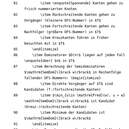
\item
\enquote
{
Spannende
}
 Kanten gehen zu 
\item
 Rückschreitende Kanten gehen zu 
Vorgänger (kleinere DFS-Nummer) in 
$
T
$
\item
 Fortschreitende Kanten gehen zu 
Nachfolger (größere DFS-Nummer) in 
$
T
$
\item
 Kreuzkanten führen in früher 
besuchten Ast in 
$
T
$
\end
{
itemize
}
\item
 Dominatoren 
$
D
(
n
)
$
 liegen auf jeden Fall 
\enquote
{
über
}
$
n
$
 in 
$
T
$
\item
 Berechnung der Semidominatoren 
$
\mathrm
{
SemDom
}
\lbrack
 w
\rbrack
$
 in Reihenfolge 
fallender DFS-Nummern: 
\begin
{
itemize
}
\item
 Direkte Vorgänger auf 
$
T
$
 sind 
\item
$
\min
_
{
u
\in
\mathrm
{
Pred
}
(
w
)
, u > w
}
\mathrm
{
SemDom
}
\lbrack
 u
\rbrack
$
 ist Kandidat 
\item
 Minimum der Kandidaten ist 
$
\mathrm
{
SemDom
}
\lbrack
 w
\rbrack
$
\end
{
itemize
}