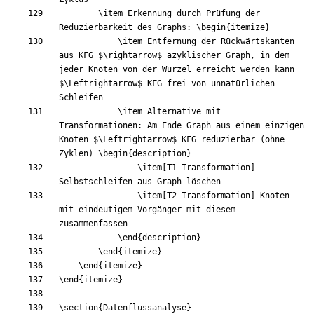
\item
 Erkennung durch Prüfung der 
Reduzierbarkeit des Graphs: 
\begin
{
itemize
}
\item
 Entfernung der Rückwärtskanten 
aus KFG 
$
\rightarrow
$
 azyklischer Graph, in dem 
jeder Knoten von der Wurzel erreicht werden kann 
$
\Leftrightarrow
$
 KFG frei von unnatürlichen 
\item
 Alternative mit 
Transformationen: Am Ende Graph aus einem einzigen 
Knoten 
$
\Leftrightarrow
$
 KFG reduzierbar (ohne 
Zyklen) 
\begin
{
description
}
\item
[T1-Transformation]
\item
[T2-Transformation]
 Knoten 
mit eindeutigem Vorgänger mit diesem 
\end
{
description
}
\end
{
itemize
}
\end
{
itemize
}
\end
{
itemize
}
\section
{
Datenflussanalyse
}