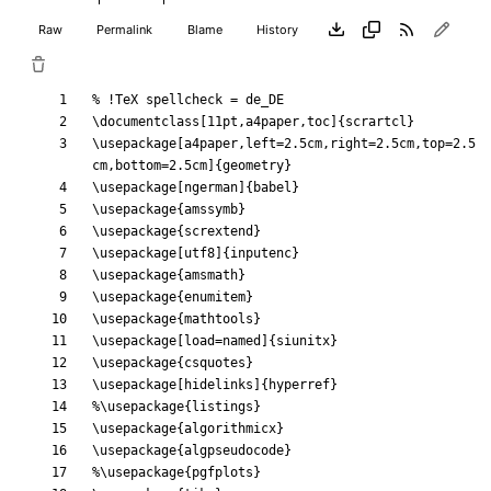
Raw
Permalink
Blame
History
\documentclass
[11pt,a4paper,toc]
{
scrartcl
}
\usepackage
[a4paper,left=2.5cm,right=2.5cm,top=2.5
cm,bottom=2.5cm]
{
geometry
}
\usepackage
[ngerman]
{
babel
}
\usepackage
{
amssymb
}
\usepackage
{
scrextend
}
\usepackage
[utf8]
{
inputenc
}
\usepackage
{
amsmath
}
\usepackage
{
enumitem
}
\usepackage
{
mathtools
}
\usepackage
[load=named]
{
siunitx
}
\usepackage
{
csquotes
}
\usepackage
[hidelinks]
{
hyperref
}
\usepackage
{
algorithmicx
}
\usepackage
{
algpseudocode
}