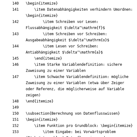
\begin
{
itemize
}
\item
 Datenabhängigkeiten verhindern Umordnen: 
\begin
{
itemize
}
\item
 Schreiben vor Lesen: 
Flussabhängigkeit 
$
\delta
^
\mathrm
{
f
}
$
\item
 Schreiben vor Schreiben: 
Ausgabeabhängigkeit 
$
\delta
^
\mathrm
{
o
}
$
\item
 Lesen vor Schreiben: 
Antiabhängigkeit 
$
\delta
^
\mathrm
{
a
}
$
\end
{
itemize
}
\item
 Starke Variablendefinition: sichere 
\item
 Schwache Variablendefinition: mögliche 
Zuweisung zu einer Variablen (etwa über Zeiger 
oder Referenz, die möglicherweise auf Variable 
\end
{
itemize
}
\subsection
{
Berechnung von Datenflusswissen
}
\begin
{
itemize
}
\item
 Funktion pro Grundblock: 
\begin
{
itemize
}
\item
 Eingabe: bei Vorwärtsproblem 