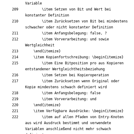
\item
 Setzen von Bit und Wert bei 
\item
 Zurücksetzen von Bit bei mindestens 
\item
\item
 Vorverarbeitung: und sowie 
\end
{
itemize
}
\item
 Kopienfortschreibung: 
\begin
{
itemize
}
\item
 Eine Bitposition pro aus Kopieren 
\item
\item
 Zurücksetzen wenn Original oder 
\item
\item
\end
{
itemize
}
\item
 Verfügbare Ausdrücke: 
\begin
{
itemize
}
\item
 auf allen Pfaden von Entry-Knoten 
aus wird Ausdruck bestimmt und verwendete 
Variablen anschließend nicht mehr schwach 