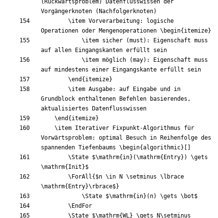
(Rückwärtsproblem) Datenflusswissen der 
\item
 Vorverarbeitung: logische 
Operationen oder Mengenoperationen 
\begin
{
itemize
}
\item
 sicher (must): Eigenschaft muss 
\item
 möglich (may): Eigenschaft muss 
\end
{
itemize
}
\item
 Ausgabe: auf Eingabe und in 
Grundblock enthaltenen Befehlen basierendes, 
\end
{
itemize
}
\item
 Iterativer Fixpunkt-Algorithmus für 
Vorwärtsproblem: optimal Besuch in Reihenfolge des 
spannenden Tiefenbaums 
\begin
{
algorithmic
}
\State
$
\mathrm
{
in
}
(
\mathrm
{
Entry
}
)
\gets
\mathrm
{
Init
}
$
\ForAll
{
$
n 
\in
 N 
\setminus
\lbrace
\mathrm
{
Entry
}
\rbrace
$
}
\State
$
\mathrm
{
in
}
(
n
)
\gets
\bot
$
\EndFor
\State
$
\mathrm
{
WL
}
\gets
 N
\setminus