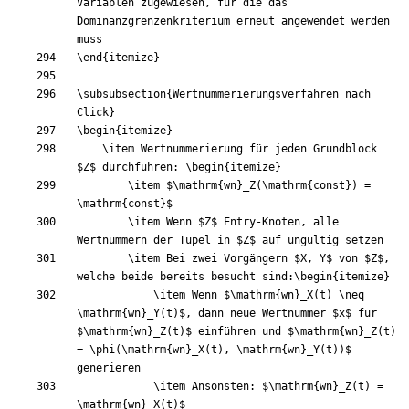
Variablen zugewiesen, für die das 
Dominanzgrenzenkriterium erneut angewendet werden 
\end
{
itemize
}
\subsubsection
{
Wertnummerierungsverfahren nach 
Click
}
\begin
{
itemize
}
\item
 Wertnummerierung für jeden Grundblock 
$
Z
$
 durchführen: 
\begin
{
itemize
}
\item
$
\mathrm
{
wn
}
_
Z
(
\mathrm
{
const
}
)
=
\mathrm
{
const
}
$
\item
 Wenn 
$
Z
$
 Entry-Knoten, alle 
Wertnummern der Tupel in 
$
Z
$
\item
 Bei zwei Vorgängern 
$
X, Y
$
 von 
$
Z
$
, 
welche beide bereits besucht sind:
\begin
{
itemize
}
\item
 Wenn 
$
\mathrm
{
wn
}
_
X
(
t
)
\neq
\mathrm
{
wn
}
_
Y
(
t
)
$
, dann neue Wertnummer 
$
x
$
 für 
$
\mathrm
{
wn
}
_
Z
(
t
)
$
 einführen und 
$
\mathrm
{
wn
}
_
Z
(
t
)
=
\phi
(
\mathrm
{
wn
}
_
X
(
t
)
, 
\mathrm
{
wn
}
_
Y
(
t
)
)
$
\item
 Ansonsten: 
$
\mathrm
{
wn
}
_
Z
(
t
)
=
\mathrm
{
wn
}
_
X
(
t
)
$