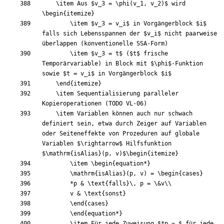
\item
 Aus 
$
v
_
3
=
\phi
(
v
_
1
, v
_
2
)
$
 wird 
\begin
{
itemize
}
\item
$
v
_
3
=
 v
_
i
$
 in Vorgängerblock 
$
i
$
falls sich Lebensspannen der 
$
v
_
i
$
 nicht paarweise 
\item
$
v
_
3
=
 t
$
 (
$
t
$
 frische 
Temporärvariable) in Block mit 
$
\phi
$
-Funktion 
sowie 
$
t 
=
 v
_
i
$
 in Vorgängerblock 
$
i
$
\end
{
itemize
}
\item
 Sequentialisierung paralleler 
\item
 Variablen können auch nur schwach 
definiert sein, etwa durch Zeiger auf Variablen 
oder Seiteneffekte von Prozeduren auf globale 
Variablen 
$
\rightarrow
$
 Hilfsfunktion 
$
\mathrm
{
isAlias
}
(
p, v
)
$
\begin
{
itemize
}
\item
\begin
{
equation*
}
\mathrm
{
isAlias
}
(p, v) = 
\begin
{
cases
}
		*p 
&
\text
{
falls
}
\,
 p = 
\&
v
\\
		v 
&
\text
{
sonst
}
\end
{
cases
}
\end
{
equation*
}
\item
 Für jede Zuweisung 
$
*
p 
=
$
 für jede 