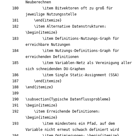
\item
 Bitvektoren oft zu groß für 
\end
{
itemize
}
\item
 Alternative Datenstrukturen: 
\begin
{
itemize
}
\item
 Definitions-Nutzungs-Graph für 
\item
 Nutzungs-Definitions-Graph für 
\item
 Variablen-Netz als Vereinigung aller 
\item
\end
{
itemize
}
\end
{
itemize
}
\subsection
{
Typische Datenflussprobleme
}
\begin
{
itemize
}
\item
 Erreichende Definitionen: 
\begin
{
itemize
}
\item
 mindestens ein Pfad, auf dem 
\item
 Optimierungen: 
\begin
{
itemize
}