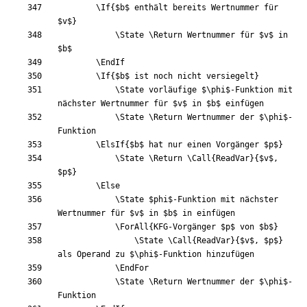
\If
{
$
b
$
 enthält bereits Wertnummer für 
$
v
$
}
\State
\Return
 Wertnummer für 
$
v
$
 in 
$
b
$
\EndIf
\If
{
$
b
$
 ist noch nicht versiegelt
}
\State
 vorläufige 
$
\phi
$
-Funktion mit 
nächster Wertnummer für 
$
v
$
 in 
$
b
$
\State
\Return
 Wertnummer der 
$
\phi
$
-
\ElsIf
{
$
b
$
 hat nur einen Vorgänger 
$
p
$
}
\State
\Return
\Call
{
ReadVar
}
{
$
v
$
, 
$
p
$
}
\Else
\State
$
phi
$
-Funktion mit nächster 
Wertnummer für 
$
v
$
 in 
$
b
$
\ForAll
{
KFG-Vorgänger 
$
p
$
 von 
$
b
$
}
\State
\Call
{
ReadVar
}
{
$
v
$
, 
$
p
$
}
als Operand zu 
$
\phi
$
\EndFor
\State
\Return
 Wertnummer der 
$
\phi
$
-