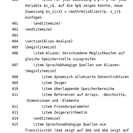
Variable 
$
v
_
i
$
, auf die 
$
p
$
 zeigen könnte, neue 
Zuweisung 
$
v
_
{
i
+
1
}
=
\mathrm
{
isAlias
}
(
p, v
_
i
)
$
\end
{
itemize
}
\end
{
itemize
}
\section
{
Alias-Analyse
}
\begin
{
itemize
}
\item
 Aliase: Verschiedene Möglichkeiten auf 
\item
 Sprachabhängige Quellen von Aliasen: 
\begin
{
itemize
}
\item
\item
\item
\item
 Referenzen auf Arrays, -Abschnitte, 
\item
\item
\end
{
itemize
}
\item
 Sprachunabhängige Quellen wie 
Transitivität (
$
a
$
 zeigt auf 
$
b
$
 und 
$
b
$
 zeigt auf 