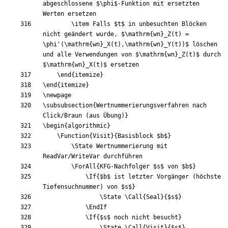
abgeschlossene 
$
\phi
$
-Funktion mit ersetzten 
\item
 Falls 
$
t
$
 in unbesuchten Blöcken 
nicht geändert wurde, 
$
\mathrm
{
wn
}
_
Z
(
t
)
=
\phi
'
(
\mathrm
{
wn
}
_
X
(
t
)
,
\mathrm
{
wn
}
_
Y
(
t
)
)
$
 löschen 
und alle Verwendungen von 
$
\mathrm
{
wn
}
_
Z
(
t
)
$
 durch 
$
\mathrm
{
wn
}
_
X
(
t
)
$
\end
{
itemize
}
\end
{
itemize
}
\newpage
\subsubsection
{
Wertnummerierungsverfahren nach 
Click/Braun (aus Übung)
}
\begin
{
algorithmic
}
\Function
{
Visit
}
{
Basisblock 
$
b
$
}
\State
 Wertnummerierung mit 
\ForAll
{
KFG-Nachfolger 
$
s
$
 von 
$
b
$
}
\If
{
$
b
$
 ist letzter Vorgänger (höchste 
Tiefensuchnummer) von 
$
s
$
}
\State
\Call
{
Seal
}
{
$
s
$
}
\EndIf
\If
{
$
s
$
 noch nicht besucht
}
\State
\Call
{
Visit
}
{
$
s
$
}