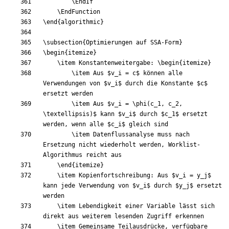
\EndIf
\EndFunction
\end
{
algorithmic
}
\subsection
{
Optimierungen auf SSA-Form
}
\begin
{
itemize
}
\item
 Konstantenweitergabe: 
\begin
{
itemize
}
\item
 Aus 
$
v
_
i 
=
 c
$
 können alle 
Verwendungen von 
$
v
_
i
$
 durch die Konstante 
$
c
$
\item
 Aus 
$
v
_
i 
=
\phi
(
c
_
1
, c
_
2
, 
\textellipsis
)
$
 kann 
$
v
_
i
$
 durch 
$
c
_
1
$
 ersetzt 
werden, wenn alle 
$
c
_
i
$
\item
 Datenflussanalyse muss nach 
Ersetzung nicht wiederholt werden, Worklist-
\end
{
itemize
}
\item
 Kopienfortschreibung: Aus 
$
v
_
i 
=
 y
_
j
$
kann jede Verwendung von 
$
v
_
i
$
 durch 
$
y
_
j
$
 ersetzt 
\item
 Lebendigkeit einer Variable lässt sich 
\item
 Gemeinsame Teilausdrücke, verfügbare 