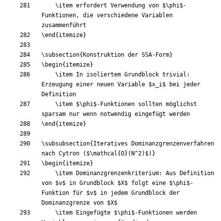
\item
 erfordert Verwendung von 
$
\phi
$
-
Funktionen, die verschiedene Variablen 
\end
{
itemize
}
\subsection
{
Konstruktion der SSA-Form
}
\begin
{
itemize
}
\item
 In isoliertem Grundblock trivial: 
Erzeugung einer neuen Variable 
$
x
_
i
$
 bei jeder 
\item
$
\phi
$
-Funktionen sollten möglichst 
\end
{
itemize
}
\subsubsection
{
Iteratives Dominanzgrenzenverfahren 
nach Cytron (
$
\mathcal
{
O
}
(
N
^
2
)
$
)
}
\begin
{
itemize
}
\item
 Dominanzgrenzenkriterium: Aus Definition 
von 
$
v
$
 in Grundblock 
$
X
$
 folgt eine 
$
\phi
$
-
Funktion für 
$
v
$
 in jedem Grundblock der 
Dominanzgrenze von 
$
X
$
\item
 Eingefügte 
$
\phi
$
-Funktionen werden 