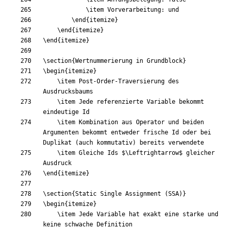
\item
\end
{
itemize
}
\end
{
itemize
}
\end
{
itemize
}
\section
{
Wertnummerierung in Grundblock
}
\begin
{
itemize
}
\item
 Post-Order-Traversierung des 
\item
 Jede referenzierte Variable bekommt 
\item
 Kombination aus Operator und beiden 
Argumenten bekommt entweder frische Id oder bei 
\item
 Gleiche Ids 
$
\Leftrightarrow
$
 gleicher 
\end
{
itemize
}
\section
{
Static Single Assignment (SSA)
}
\begin
{
itemize
}
\item
 Jede Variable hat exakt eine starke und 