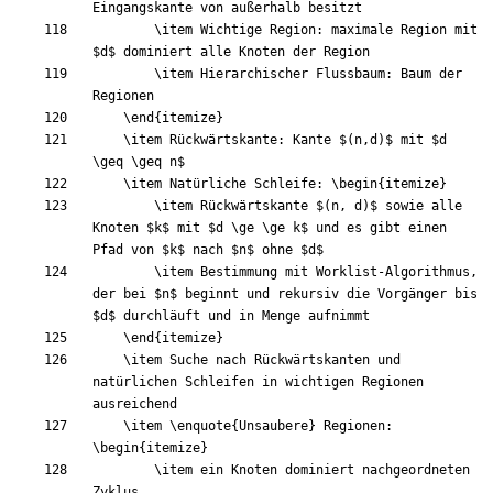
\item
 Wichtige Region: maximale Region mit 
$
d
$
\item
 Hierarchischer Flussbaum: Baum der 
\end
{
itemize
}
\item
 Rückwärtskante: Kante 
$
(
n,d
)
$
 mit 
$
d 
\geq
\geq
 n
$
\item
 Natürliche Schleife: 
\begin
{
itemize
}
\item
 Rückwärtskante 
$
(
n, d
)
$
 sowie alle 
Knoten 
$
k
$
 mit 
$
d 
\ge
\ge
 k
$
 und es gibt einen 
Pfad von 
$
k
$
 nach 
$
n
$
 ohne 
$
d
$
\item
 Bestimmung mit Worklist-Algorithmus, 
der bei 
$
n
$
 beginnt und rekursiv die Vorgänger bis 
$
d
$
\end
{
itemize
}
\item
 Suche nach Rückwärtskanten und 
natürlichen Schleifen in wichtigen Regionen 
\item
\enquote
{
Unsaubere
}
 Regionen: 
\begin
{
itemize
}
\item
 ein Knoten dominiert nachgeordneten 