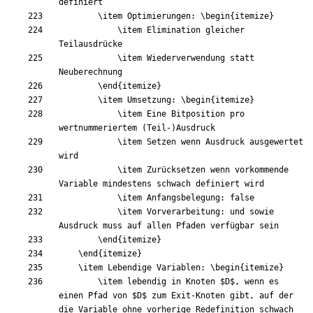
\item
 Optimierungen: 
\begin
{
itemize
}
\item
 Elimination gleicher 
\item
 Wiederverwendung statt 
\end
{
itemize
}
\item
 Umsetzung: 
\begin
{
itemize
}
\item
 Eine Bitposition pro 
\item
 Setzen wenn Ausdruck ausgewertet 
\item
 Zurücksetzen wenn vorkommende 
\item
\item
 Vorverarbeitung: und sowie 
\end
{
itemize
}
\end
{
itemize
}
\item
 Lebendige Variablen: 
\begin
{
itemize
}
\item
 lebendig in Knoten 
$
D
$
, wenn es 
einen Pfad von 
$
D
$
 zum Exit-Knoten gibt, auf der 
die Variable ohne vorherige Redefinition schwach 