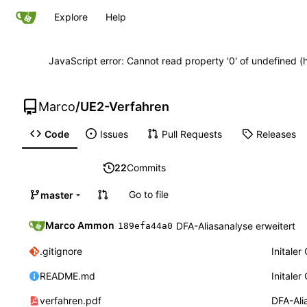
Explore
Help
JavaScript error: Cannot read property '0' of undefined
Marco
/
UE2-Verfahren
Code
Issues
Pull Requests
Releases
22
Commits
Go to file
master
Marco Ammon
DFA-Aliasanalyse erweitert
189efa44a0
.gitignore
Initale
README.md
Initale
verfahren.pdf
DFA-Ali