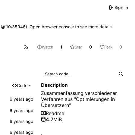
Sign In
7 @ 10:35946). Open browser console to see more details.
1
0
0
Watch
Star
Fork
Description
Code
Zusammenfassung verschiedener
Verfahren aus "Optimierungen in
Übersetzern"
Readme
4.7
MiB