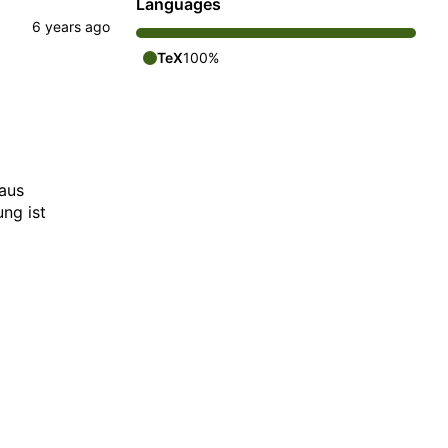
Languages
TeX
100%
aus
ng ist