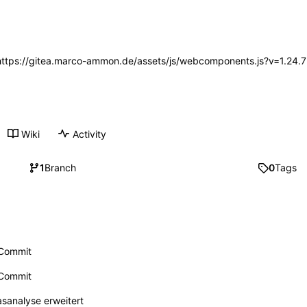
 (https://gitea.marco-ammon.de/assets/js/webcomponents.js?v=1.24.
Wiki
Activity
1
Branch
0
Tags
r Commit
r Commit
asanalyse erweitert